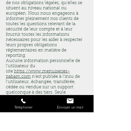
de nos obligations légales, qu'elles se
situent au niveau national ou
européen. Nous nous engageons à
informer pleinement nos clients de
toutes les questions relevant de la
sécurité de leur compte et à leur
fournir toutes les informations
nécessaires pour les aider à respecter
leurs propres obligations
réglementaires en matière de
reporting.
Aucune information personnelle de
l'utilisateur du
site
https://www.menuiseries-
pabam.com
n'est publiée à l'insu de
l'utilisateur, échangée, transférée,
cédée ou vendue sur un support
quelconque à des tiers. Seule
l'hypothèse du rachat de
https://www.menuiseries-pabam.com
Téléphoner
Envoyer un mail
et de ses droits permettrait la
transmission des dites informations à
l'éventuel acquéreur qui serait à son
tour tenu de la même obligation de
conservation et de modification des